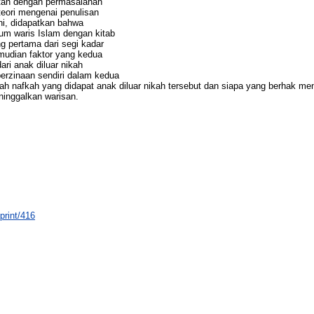
kaitan dengan permasalahan
teori mengenai penulisan
 ini, didapatkan bahwa
um waris Islam dengan kitab
ng pertama dari segi kadar
mudian faktor yang kedua
ari anak diluar nikah
 perzinaan sendiri dalam kedua
ah nafkah yang didapat anak diluar nikah tersebut dan siapa yang berhak me
eninggalkan warisan.
eprint/416