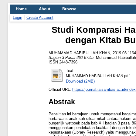
Home
About
Browse
Login
Create Account
Studi Komparasi Ha
dengan Kitab Bur
MUHAMMAD HABIBULLAH KHAN, 2019.03.1164
Bagian 3 Pasal 862-873ia.
Muhammad Habibullah Kh
ISSN 2448-7396
Text
MUHAMMAD HABIBULLAH KHAN.pdf
Download (2MB)
Official URL:
https://journal.iaisambas.ac.id/ind
Abstrak
Penelitian ini bertujuan untuk mengetahui baga
harta waris anak sah diluar nikah antara hukum w
burgerlijk wetboek pada bab XII bagian 3 pasal 862
menggunakan pendekatan kualitatif dengan tekni
kepustakaan (Library Research) yaitu menggunakan