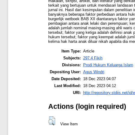
makalah, skripsi, artikel, dan literatur yang ber
terkait yang bertujuan untuk mendasari landasan 
jurnal ini. Hasil dari kesimpulan dalam penelitian
banyaknya beberapa faktor perbedaan antara huk
burgerlijk wetboek BAB XII diantaranya faktor ya
pembagian antara anak lelaki dan perempuan; ke
adalah jumlah nominal masing-masing ahli waris d
tersebut; faktor yang ketiga adalah definisi anak
hukum tersebut; faktor yang keempat adalah juml
kelima hak harta anak diluar nikah apabila dia m
Item Type:
Article
Subjects:
297.4 Fikih
Divisions:
Prodi Hukum Keluarga Islam
Depositing User:
Agus Windri
Date Deposited:
18 Dec 2023 04:07
Last Modified:
18 Dec 2023 04:12
URI:
http://repository.stdiis.net/id/
Actions (login required)
View Item